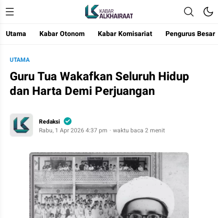
Utama
Kabar Otonom
Kabar Komisariat
Pengurus Besar
Kabar Alkhairaat
Mengabarkan Kebaikan
UTAMA
Guru Tua Wakafkan Seluruh Hidup
dan Harta Demi Perjuangan
Redaksi
Rabu, 1 Apr 2026 4:37 pm
waktu baca 2 menit