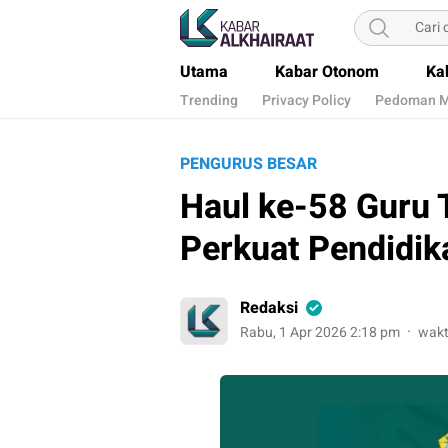
Kabar Alkhairaat
Mengabarkan Kebaikan
Utama
Kabar Otonom
Ka
Trending
Privacy Policy
Pedoman M
PENGURUS BESAR
Haul ke-58 Guru
Perkuat Pendidi
Redaksi
Rabu, 1 Apr 2026 2:18 pm
wakt