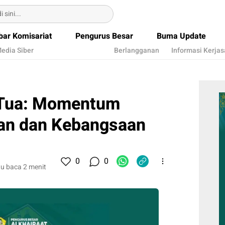
bar Komisariat
Pengurus Besar
Buma Update
edia Siber
Berlangganan
Informasi Kerja
 Tua: Momentum
kan dan Kebangsaan
0
0
u baca 2 menit