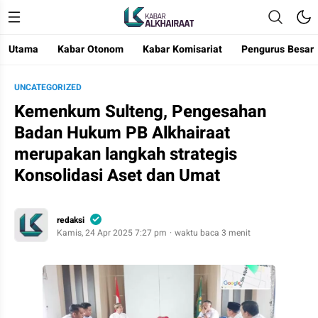
Utama
Kabar Otonom
Kabar Komisariat
Pengurus Besar
Kabar Alkhairaat
Mengabarkan Kebaikan
UNCATEGORIZED
Kemenkum Sulteng, Pengesahan
Badan Hukum PB Alkhairaat
merupakan langkah strategis
Konsolidasi Aset dan Umat
redaksi
Kamis, 24 Apr 2025 7:27 pm
waktu baca 3 menit