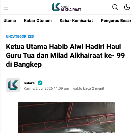
Utama
Kabar Otonom
Kabar Komisariat
Pengurus Besar
Kabar Alkhairaat
Mengabarkan Kebaikan
UNCATEGORIZED
Ketua Utama Habib Alwi Hadiri Haul
Guru Tua dan Milad Alkhairaat ke- 99
di Bangkep
redaksi
Kamis, 2 Jul 2026 11:09 am
waktu baca 2 menit