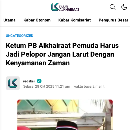
Utama
Kabar Otonom
Kabar Komisariat
Pengurus Besar
Kabar Alkhairaat
Mengabarkan Kebaikan
UNCATEGORIZED
Ketum PB Alkhairaat Pemuda Harus
Jadi Pelopor Jangan Larut Dengan
Kenyamanan Zaman
redaksi
Selasa, 28 Okt 2025 11:21 am
waktu baca 2 menit