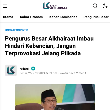
Utama
Kabar Otonom
Kabar Komisariat
Pengurus Besar
Kabar Alkhairaat
Mengabarkan Kebaikan
UNCATEGORIZED
Pengurus Besar Alkhairaat Imbau
Hindari Kebencian, Jangan
Terprovokasi Jelang Pilkada
redaksi
Senin, 25 Nov 2024 5:39 pm
waktu baca 2 menit