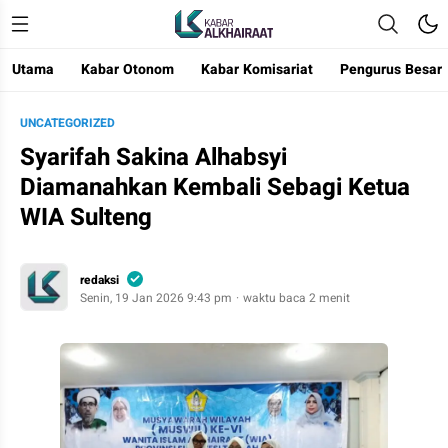
Utama
Kabar Otonom
Kabar Komisariat
Pengurus Besar
Kabar Alkhairaat
Mengabarkan Kebaikan
UNCATEGORIZED
Syarifah Sakina Alhabsyi
Diamanahkan Kembali Sebagi Ketua
WIA Sulteng
redaksi
Senin, 19 Jan 2026 9:43 pm
waktu baca 2 menit