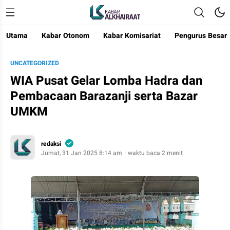
Utama
Kabar Otonom
Kabar Komisariat
Pengurus Besar
Kabar Alkhairaat
Mengabarkan Kebaikan
UNCATEGORIZED
WIA Pusat Gelar Lomba Hadra dan
Pembacaan Barazanji serta Bazar
UMKM
redaksi
Jumat, 31 Jan 2025 8:14 am
waktu baca 2 menit