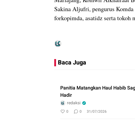
Sakina Aljufri, pengurus Komd
forkopimda, asatidz serta tokoh
Baca Juga
Panitia Matangkan Haul Habib Sa
Hadir
redaksi
0
0
31/07/2026