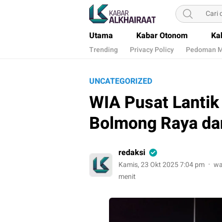
Kabar Alkhairaat
Mengabarkan Kebaikan
Utama
Kabar Otonom
Ka
Trending
Privacy Policy
Pedoman M
UNCATEGORIZED
WIA Pusat Lanti
Bolmong Raya da
redaksi
Kamis, 23 Okt 2025 7:04 pm
wa
menit