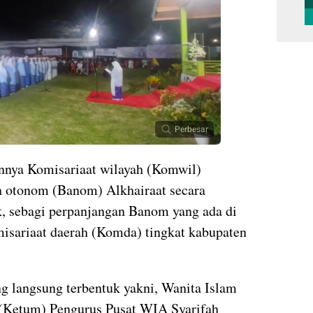
Perbesar
nya Komisariaat wilayah (Komwil)
 otonom (Banom) Alkhairaat secara
uk, sebagi perpanjangan Banom yang ada di
isariaat daerah (Komda) tingkat kabupaten
g langsung terbentuk yakni, Wanita Islam
(Ketum) Pengurus Pusat WIA Syarifah