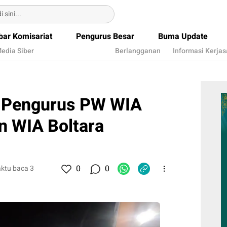
bar Komisariat
Pengurus Besar
Buma Update
edia Siber
Berlangganan
Informasi Kerja
k Pengurus PW WIA
n WIA Boltara
0
0
ktu baca 3