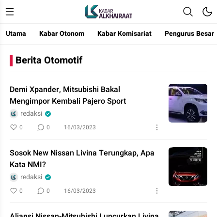
Utama
Kabar Otonom
Kabar Komisariat
Pengurus Besar
Kabar Alkhairaat
Mengabarkan Kebaikan
Berita Otomotif
Demi Xpander, Mitsubishi Bakal
Mengimpor Kembali Pajero Sport
redaksi
0
0
16/03/2023
Sosok New Nissan Livina Terungkap, Apa
Kata NMI?
redaksi
0
0
16/03/2023
Aliansi Nissan-Mitsubishi Luncurkan Livina