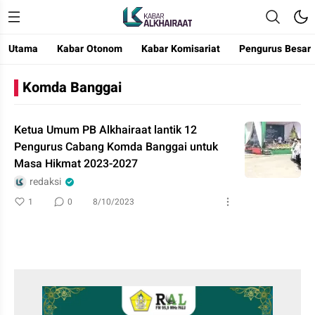
Utama
Kabar Otonom
Kabar Komisariat
Pengurus Besar
Kabar Alkhairaat
Mengabarkan Kebaikan
Komda Banggai
Ketua Umum PB Alkhairaat lantik 12
Pengurus Cabang Komda Banggai untuk
Masa Hikmat 2023-2027
redaksi
1
0
8/10/2023