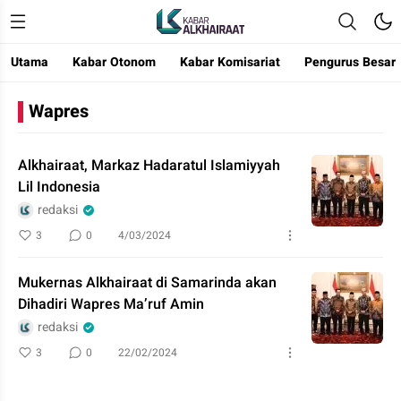
Utama
Kabar Otonom
Kabar Komisariat
Pengurus Besar
Kabar Alkhairaat
Mengabarkan Kebaikan
Wapres
Alkhairaat, Markaz Hadaratul Islamiyyah
Lil Indonesia
redaksi
3
0
4/03/2024
Mukernas Alkhairaat di Samarinda akan
Dihadiri Wapres Ma’ruf Amin
redaksi
3
0
22/02/2024