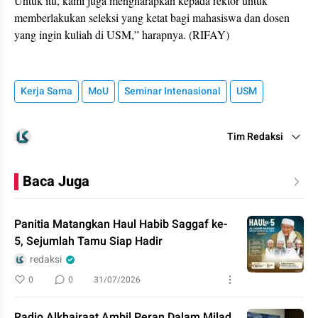
Untuk itu, kami juga mengharapkan kepada rektor untuk
memberlakukan seleksi yang ketat bagi mahasiswa dan dosen
yang ingin kuliah di USM,” harapnya. (RIFAY)
Kerja Sama
MoU
Seminar Intenasional
USM
Tim Redaksi
Baca Juga
Panitia Matangkan Haul Habib Saggaf ke-
5, Sejumlah Tamu Siap Hadir
redaksi
0
0
31/07/2026
Radio Alkhairaat Ambil Peran Dalam Milad