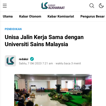
Utama
Kabar Otonom
Kabar Komisariat
Pengurus Besar
Kabar Alkhairaat
Mengabarkan Kebaikan
PENDIDIKAN
Unisa Jalin Kerja Sama dengan
Universiti Sains Malaysia
redaksi
Sabtu, 7 Okt 2023 7:21 am
waktu baca 3 menit