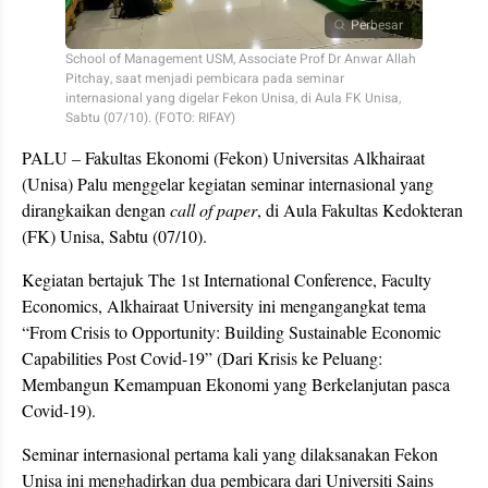
Perbesar
School of Management USM, Associate Prof Dr Anwar Allah
Pitchay, saat menjadi pembicara pada seminar
internasional yang digelar Fekon Unisa, di Aula FK Unisa,
Sabtu (07/10). (FOTO: RIFAY)
PALU – Fakultas Ekonomi (Fekon) Universitas Alkhairaat
(Unisa) Palu menggelar kegiatan seminar internasional yang
dirangkaikan dengan
call of paper
, di Aula Fakultas Kedokteran
(FK) Unisa, Sabtu (07/10).
Kegiatan bertajuk The 1st International Conference, Faculty
Economics, Alkhairaat University ini mengangangkat tema
“From Crisis to Opportunity: Building Sustainable Economic
Capabilities Post Covid-19” (Dari Krisis ke Peluang:
Membangun Kemampuan Ekonomi yang Berkelanjutan pasca
Covid-19).
Seminar internasional pertama kali yang dilaksanakan Fekon
Unisa ini menghadirkan dua pembicara dari Universiti Sains