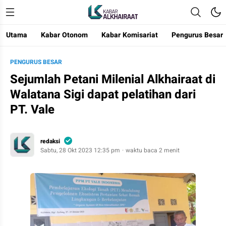
Utama
Kabar Otonom
Kabar Komisariat
Pengurus Besar
Kabar Alkhairaat
Mengabarkan Kebaikan
PENGURUS BESAR
Sejumlah Petani Milenial Alkhairaat di
Walatana Sigi dapat pelatihan dari
PT. Vale
redaksi
Sabtu, 28 Okt 2023 12:35 pm
waktu baca 2 menit